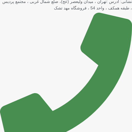
نشانی: آدرس :تهران ، میدان ولیعصر (عج)، ضلع شمال غربی ، مجتمع پردیس
، طبقه همکف ، واحد 54 ، فروشگاه مهد تشک