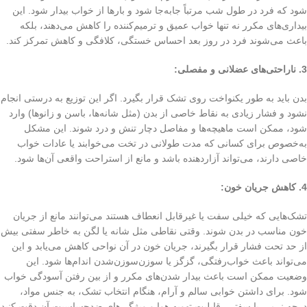
شود که فرد در طول شب مرتباً جابه‌جا شود و بارها از خواب بیدار شود. این
بیداری‌های مکرر نه تنها خواب عمیق و ترمیم‌کننده را کاهش می‌دهند، بلکه
باعث می‌شوند فرد در روز بعد احساس خستگی، کلافگی و کاهش تمرکز کند.
3. ناراحتی‌های عضلانی و مفصلی:
بدن باید به طور یکنواخت روی تشک قرار بگیرد. اگر این توزیع به درستی انجام
نشود و فشار زیادی به نقاط خاصی از بدن (مثل شانه‌ها، باسن و زانوها) وارد
شود، ممکن است ماهیچه‌ها و مفاصل دچار تنش و درد شوند. این مشکل
به‌خصوص برای کسانی که مدت طولانی در تخت می‌خوابند یا عادات خواب
خاصی دارند، می‌تواند آزاردهنده باشد و مانع از استراحت واقعی آن‌ها شود.
4. کاهش جریان خون:
تشک‌هایی که خیلی سفت یا غیرقابل انعطاف هستند می‌توانند مانع از جریان
خون مناسب در بدن شوند. وقتی نقاطی مثل شانه یا لگن به خاطر سفتی بیش
از حد تحت فشار قرار بگیرند، جریان خون در آن نواحی کاهش می‌یابد و این
می‌تواند باعث خواب‌رفتگی، گزگز یا سوزن‌سوزن‌شدن اندام‌ها شود. این
وضعیت ممکن است باعث بیدار شدن‌های مکرر و از بین رفتن آسودگی خواب
شود. برای داشتن خوابی سالم و آرام، هنگام انتخاب تشک، به جنس مواد،
درجه نرمی یا سفتی، قابلیت تهویه هوا و ویژگی‌های ضدحساسیت آن دقت کنید