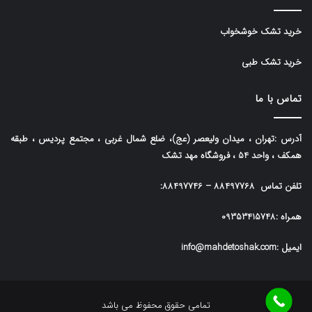
خرید تشک خوشخواب
خرید تشک طبی
تماس با ما
آدرس :تهران ، میدان ولیعصر (عج)، ضلع شمال غربی ، مجتمع پردیس ، طبقه
همکف ، واحد 54 ، فروشگاه مهد تشک
تلفن تماس
88497768
–
88497746
:
همراه :
09353415748
ایمیل :info@mahdetoshak.com
تمامی حقوق محفوظ می باشد