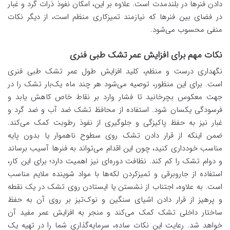
دادن فنرها در بلندمدت است. علاوه بر این، امکان نفوذ ذرات گرد و غبار
در فضای بین فنرها که نیازمند تمیزکاری منظم است، از دیگر نکات
منفی محسوب می‌شود.
نکات مهم برای افزایش عمر تشک طبی فنری
نگهداری درست و منظم، کلید افزایش طول عمر تشک طبی فنری
است. برای این منظور، توصیه می‌شود هر چند ماه یک‌بار تشک را در
جهت معکوس بچرخانید تا فشار وارد بر نقاط خاص کاهش یابد و
فرسودگی یکسان شود. استفاده از محافظ تشک ضد آب و ضد گرد و
غبار نیز به حفظ پاکیزگی و جلوگیری از نفوذ رطوبت کمک می‌کند.
ضمن اینکه از قرار دادن تشک روی سطوح ناهموار یا بدون پایه
مناسب خودداری کنید، چون این اقدام می‌تواند به فنرها آسیب برساند
و دوام تشک را کم کند. نظافت دوره‌ای نیز اهمیت دارد؛ برای این کار،
استفاده از جاروبرقی و تمیزکردن لکه‌ها با مواد شوینده ملایم مناسب
است. به علاوه، اجتناب از نشستن یا ایستادن روی تشک در یک نقطه
و پرهیز از قرار دادن اشیای سنگین و نوک‌تیز بر روی آن به حفظ
ساختار داخلی تشک کمک می‌کند و منجر به افزایش عمر مفید آن
خواهد شد. رعایت این نکات ساده، سرمایه‌گذاری شما را در تهیه یک