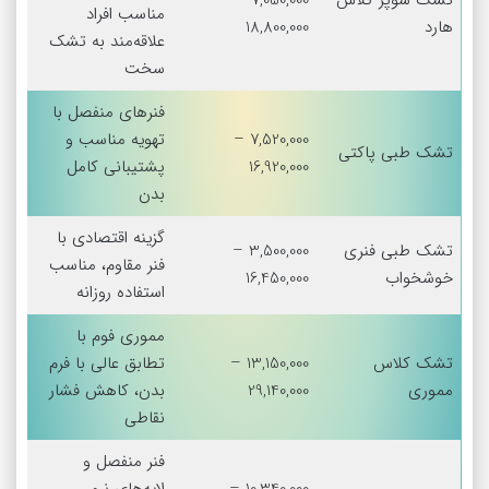
تشک سوپر کلاس
7,050,000 –
مناسب افراد
هارد
18,800,000
علاقه‌مند به تشک
سخت
فنرهای منفصل با
7,520,000 –
تهویه مناسب و
تشک طبی پاکتی
16,920,000
پشتیبانی کامل
بدن
گزینه اقتصادی با
تشک طبی فنری
3,500,000 –
فنر مقاوم، مناسب
خوشخواب
16,450,000
استفاده روزانه
مموری فوم با
تشک کلاس
13,150,000 –
تطابق عالی با فرم
مموری
29,140,000
بدن، کاهش فشار
نقاطی
فنر منفصل و