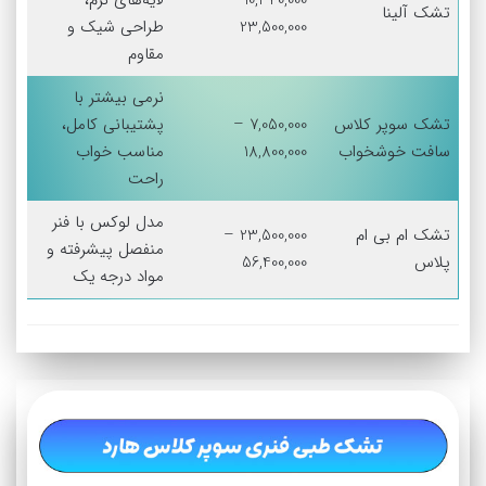
10,340,000 –
لایه‌های نرم،
تشک آلینا
23,500,000
طراحی شیک و
مقاوم
نرمی بیشتر با
تشک سوپر کلاس
7,050,000 –
پشتیبانی کامل،
سافت خوشخواب
18,800,000
مناسب خواب
راحت
مدل لوکس با فنر
تشک ام بی ام
23,500,000 –
منفصل پیشرفته و
پلاس
56,400,000
مواد درجه یک