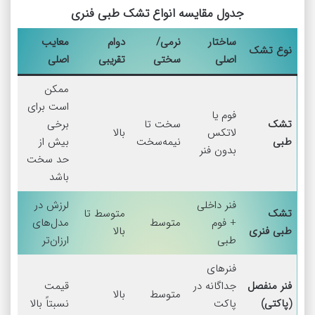
جدول مقایسه انواع تشک طبی فنری
ساختار
نرمی/
دوام
معایب
نوع تشک
اصلی
سختی
تقریبی
اصلی
ممکن
است برای
فوم یا
تشک
سخت تا
برخی
لاتکس
بالا
طبی
نیمه‌سخت
بیش از
بدون فنر
حد سخت
باشد
فنر داخلی
لرزش در
تشک
متوسط تا
+ فوم
متوسط
مدل‌های
طبی فنری
بالا
طبی
ارزان‌تر
فنرهای
فنر منفصل
جداگانه در
قیمت
متوسط
بالا
(پاکتی)
پاکت
نسبتاً بالا