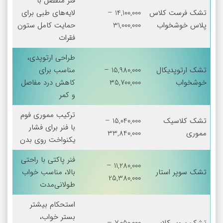
فنر منفصل با
تشک فرست کلاس
14,100,000 –
لایه‌های طبی برای
پلاس خوشخواب
31,000,000
حمایت کامل ستون
فقرات
طراحی ارتوپدی،
تشک ارتوپدیکال
15,980,000 –
مناسب برای
خوشخواب
35,700,000
کاهش درد مفاصل
و کمر
ترکیب مموری فوم
تشک کلاسیک
15,040,000 –
با فنر برای فشار
مموری
33,840,000
یکنواخت روی بدن
فنر پاکتی با راحتی
11,280,000 –
تشک سوپر استار
بالا، مناسب خواب
25,380,000
طولانی‌مدت
استحکام بیشتر
بستر خواب،