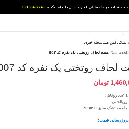
وره و شرایط خرید اقساطی با کارشناسان ما تماس بگیرید.
02188497746
 تشک
باکس هتلی
مجله خبری
لحفه تشک
/
ست لحاف روتختی یک نفره کد 007
لحاف روتختی یک نفره کد 007
1,460,
تومان
تی
 بروزرسانی قیمت: