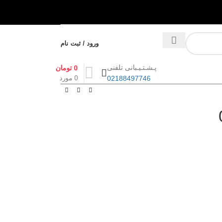
تخفیفات شگفت انگیز
ورود / ثبت نام
پـشـتـیـبانی تلفنی
0
تومان
0
مورد
02188497746