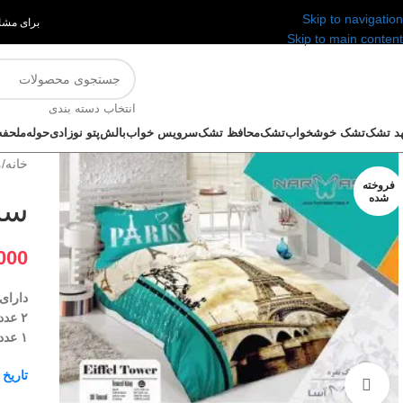
Skip to navigation
برای مشا
Skip to main content
انتخاب دسته بندی
د تشک
تشک خوشخواب
تشک
محافظ تشک
سرویس خواب
بالش
پتو نوزادی
حوله
ملحفه
خانه
/
م
فروخته
شده
ست 
000
دارای 1 عدد روتخ
۲ عدد روبالشتی
۱ عدد ملحفه تشک سایز 90×200
تاریخ
برای بزرگنمایی کلیک کنید