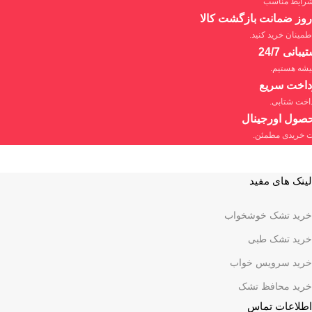
شرایط مناسب
اطمینان خرید کنید.
یبانی 24/7
شه هستیم.
داخت سریع
اخت شتابی.
صول اورجینال
 خریدی مطمئن.
لینک های مفید
خرید تشک خوشخواب
خرید تشک طبی
خرید سرویس خواب
خرید محافظ تشک
اطلاعات تماس