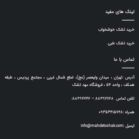
لینک های مفید
خرید تشک خوشخواب
خرید تشک طبی
تماس با ما
آدرس :تهران ، میدان ولیعصر (عج)، ضلع شمال غربی ، مجتمع پردیس ، طبقه
همکف ، واحد 54 ، فروشگاه مهد تشک
تلفن تماس
88497768
–
88497746
:
همراه :
09353415748
ایمیل :info@mahdetoshak.com