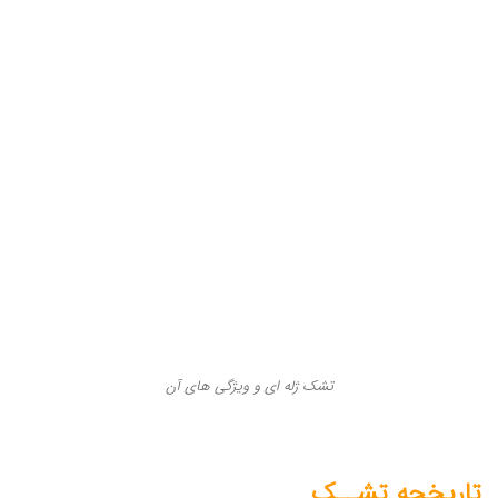
تشک ژله‌ ای و ویژگی های آن
تاریخچه تشــک