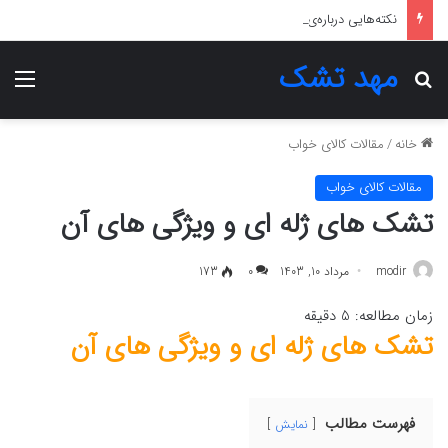
نکته‌هایی درباره‌ی انتخاب پتوی مناسب
مهد تشک
جستجو برای
منو
خانه
/
مقالات کالای خواب
مقالات کالای خواب
تشک های ژله ای و ویژگی های آن
modir
مرداد 10, 1403
0
173
زمان مطالعه:
5
دقیقه
تشک های ژله ای و ویژگی های آن
فهرست مطالب
نمایش