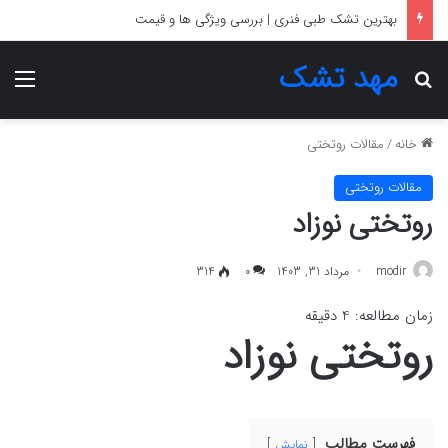
بهترین تشک طبی فنری | بررسی ویژگی ها و قیمت
مهد تشک
جستجو برای
منو
خانه
/
مقالات روتختی
مقالات روتختی
روتختی نوزاد
modir
مرداد 31, 1403
0
314
زمان مطالعه:
4
دقیقه
روتختی نوزاد
فهرست مطالب
نمایش