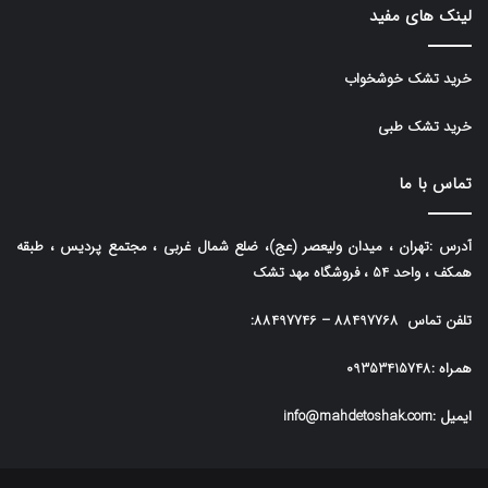
لینک های مفید
خرید تشک خوشخواب
خرید تشک طبی
تماس با ما
آدرس :تهران ، میدان ولیعصر (عج)، ضلع شمال غربی ، مجتمع پردیس ، طبقه
همکف ، واحد 54 ، فروشگاه مهد تشک
تلفن تماس
88497768
–
88497746
:
همراه :
09353415748
ایمیل :info@mahdetoshak.com