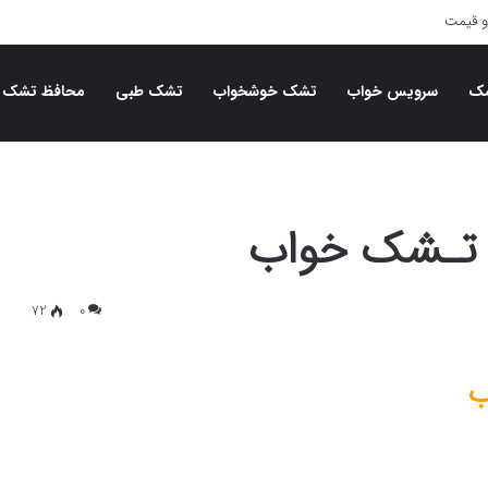
و قیمت
شک
سرویس خواب
تشک خوشخواب
تشک طبی
محافظ تشک
 تـشک خواب
72
0
ب