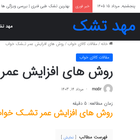
پنجشنبه, مرداد 15 1405
بهترین تشک طبی فنری | بررسی ویژگی ها 
خبر فوری
مهد تشک
مهد ت
خانه
/
مقالات کالای خواب
/
روش های افزایش عمر تـشک خواب
مقالات کالای خواب
روش های افزایش عمر
modir
مرداد 14, 1403
زمان مطالعه:
5
دقیقه
روش های افزایش عمر تشـک خوا
فهرست مطالب
نمایش