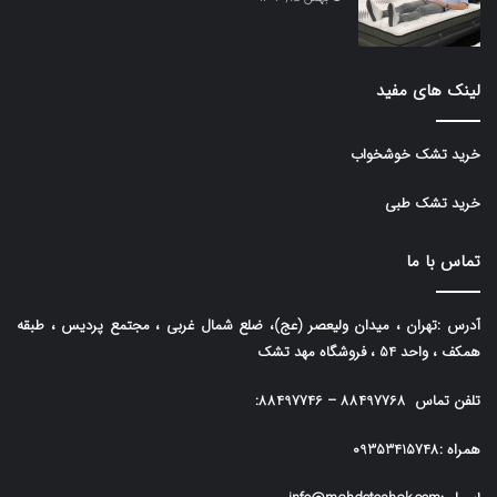
لینک های مفید
خرید تشک خوشخواب
خرید تشک طبی
تماس با ما
آدرس :تهران ، میدان ولیعصر (عج)، ضلع شمال غربی ، مجتمع پردیس ، طبقه
همکف ، واحد 54 ، فروشگاه مهد تشک
تلفن تماس
88497768
–
88497746
:
همراه :
09353415748