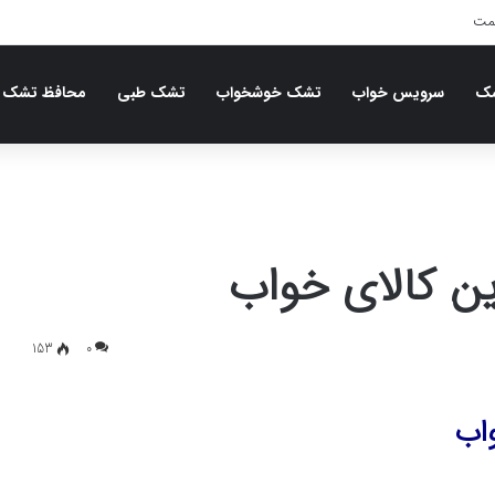
شک
سرویس خواب
تشک خوشخواب
تشک طبی
محافظ تشک
ین کالای خواب
153
0
واب